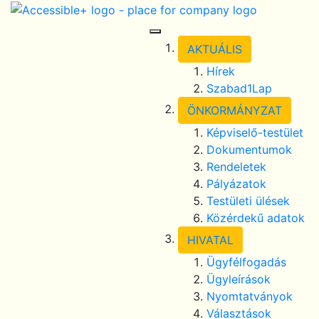
Skip Navigation
selected
Toggle Navigation
AKTUÁLIS
Hírek
Szabad1Lap
ÖNKORMÁNYZAT
Képviselő-testület
Dokumentumok
Rendeletek
Pályázatok
Testületi ülések
Közérdekű adatok
HIVATAL
Ügyfélfogadás
Ügyleírások
Nyomtatványok
Választások