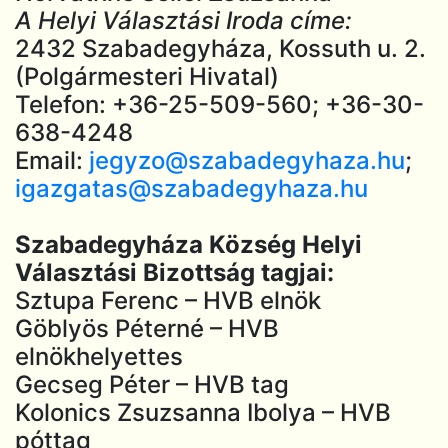
A Helyi Választási Iroda címe:
2432 Szabadegyháza, Kossuth u. 2.
(Polgármesteri Hivatal)
Telefon: +36-25-509-560; +36-30-
638-4248
Email:
jegyzo@szabadegyhaza.hu
;
igazgatas@szabadegyhaza.hu
Szabadegyháza Község Helyi
Választási Bizottság tagjai:
Sztupa Ferenc – HVB elnök
Göblyös Péterné – HVB
elnökhelyettes
Gecseg Péter – HVB tag
Kolonics Zsuzsanna Ibolya – HVB
póttag