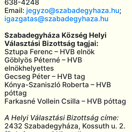
638-4248
Email:
jegyzo@szabadegyhaza.hu
;
igazgatas@szabadegyhaza.hu
Szabadegyháza Község Helyi
Választási Bizottság tagjai:
Sztupa Ferenc – HVB elnök
Göblyös Péterné – HVB
elnökhelyettes
Gecseg Péter – HVB tag
Kónya-Szaniszló Roberta – HVB
póttag
Farkasné Vollein Csilla – HVB póttag
A Helyi Választási Bizottság címe:
2432 Szabadegyháza, Kossuth u. 2.