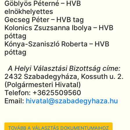
Göblyös Péterné – HVB
elnökhelyettes
Gecseg Péter – HVB tag
Kolonics Zsuzsanna Ibolya – HVB
póttag
Kónya-Szaniszló Roberta – HVB
póttag
A Helyi Választási Bizottság címe:
2432 Szabadegyháza, Kossuth u. 2.
(Polgármesteri Hivatal)
Telefon: +3625509560
Email:
hivatal@szabadegyhaza.hu
TOVÁBB A VÁLASZTÁS DOKUMENTUMAIHOZ