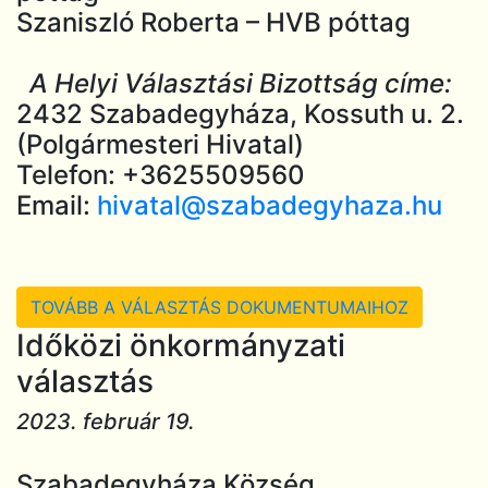
Szaniszló Roberta – HVB póttag
A Helyi Választási Bizottság címe:
2432 Szabadegyháza, Kossuth u. 2.
(Polgármesteri Hivatal)
Telefon: +3625509560
Email:
hivatal@szabadegyhaza.hu
TOVÁBB A VÁLASZTÁS DOKUMENTUMAIHOZ
Időközi önkormányzati
választás
2023. február 19.
Szabadegyháza Község