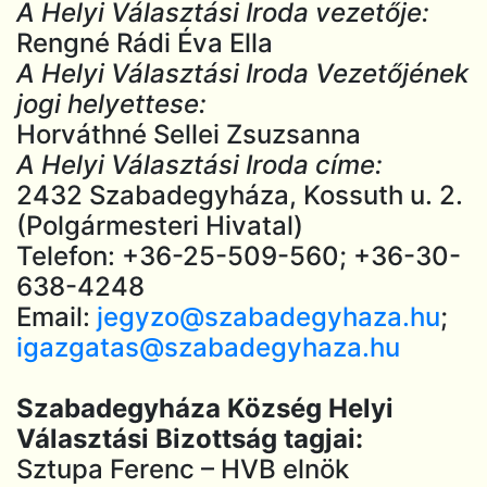
A Helyi Választási Iroda vezetője:
Rengné Rádi Éva Ella
A Helyi Választási Iroda Vezetőjének
jogi helyettese:
Horváthné Sellei Zsuzsanna
A Helyi Választási Iroda címe:
2432 Szabadegyháza, Kossuth u. 2.
(Polgármesteri Hivatal)
Telefon: +36-25-509-560; +36-30-
638-4248
Email:
jegyzo@szabadegyhaza.hu
;
igazgatas@szabadegyhaza.hu
Szabadegyháza Község Helyi
Választási Bizottság tagjai:
Sztupa Ferenc – HVB elnök