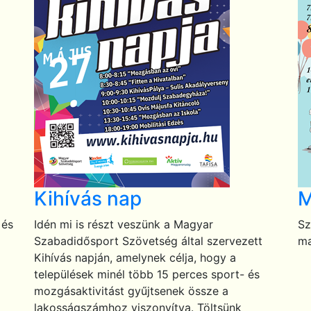
Kihívás nap
M
 és
Idén mi is részt veszünk a Magyar
Sz
Szabadidősport Szövetség által szervezett
ma
Kihívás napján, amelynek célja, hogy a
települések minél több 15 perces sport- és
mozgásaktivitást gyűjtsenek össze a
lakosságszámhoz viszonyítva. Töltsünk