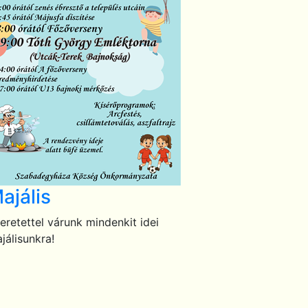
ajális
eretettel várunk mindenkit idei
jálisunkra!