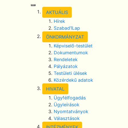
Toggle Navigation
AKTUÁLIS
Hírek
Szabad1Lap
ÖNKORMÁNYZAT
Képviselő-testület
Dokumentumok
Rendeletek
Pályázatok
Testületi ülések
Közérdekű adatok
HIVATAL
Ügyfélfogadás
Ügyleírások
Nyomtatványok
Választások
INTÉZMÉNYEK